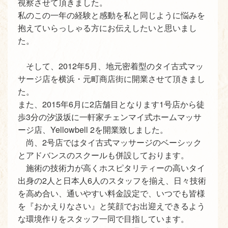
視察させて頂きました。
私のこの一年の経験と感動を私と同じように悩みを
抱えていらっしゃる方にお伝えしたいと思いまし
た。
そして、2012年5月、地元密着型のタイ古式マッ
サージ店を横浜・元町商店街に開業させて頂きまし
た。
また、2015年6月に2店舗目となります1号店から徒
歩3分の汐汲坂に一軒家チェンマイ式ホームマッサ
ージ店、Yellowbell 2を開業致しました。
尚、2号店ではタイ古式マッサージのベーシック
とアドバンスのスクールも併設しております。
施術の技術力が高くホスピタリティーの高いタイ
出身の2人と日本人6人のスタッフを揃え、日々技術
を高め合い、通いやすい料金設定で、いつでも皆様
を『おかえりなさい』と笑顔でお出迎えできるよう
な環境作りをスタッフ一同で目指しています。