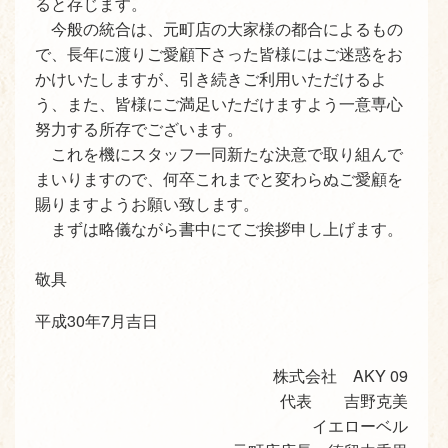
ると存じます。
今般の統合は、元町店の大家様の都合によるもの
で、長年に渡りご愛顧下さった皆様にはご迷惑をお
かけいたしますが、引き続きご利用いただけるよ
う、また、皆様にご満足いただけますよう一意専心
努力する所存でございます。
これを機にスタッフ一同新たな決意で取り組んで
まいりますので、何卒これまでと変わらぬご愛顧を
賜りますようお願い致します。
まずは略儀ながら書中にてご挨拶申し上げます。
敬具
平成30年7月吉日
株式会社 AKY 09
代表 吉野克美
イエローベル