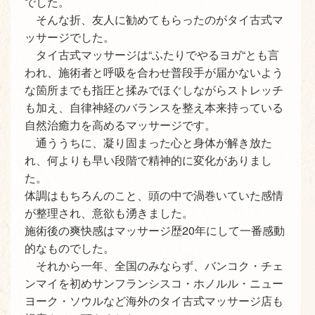
でした。
そんな折、友人に勧めてもらったのがタイ古式マ
ッサージでした。
タイ古式マッサージは“ふたりでやるヨガ“とも言
われ、施術者と呼吸を合わせ普段手が届かないよう
な箇所までも指圧と揉みでほぐしながらストレッチ
も加え、自律神経のバランスを整え本来持っている
自然治癒力を高めるマッサージです。
通ううちに、凝り固まった心と身体が解き放た
れ、何よりも早い段階で精神的に変化がありまし
た。
体調はもちろんのこと、頭の中で渦巻いていた感情
が整理され、意欲も湧きました。
施術後の爽快感はマッサージ歴20年にして一番感動
的なものでした。
それから一年、全国のみならず、バンコク・チェ
ンマイを初めサンフランシスコ・ホノルル・ニュー
ヨーク・ソウルなど海外のタイ古式マッサージ店も