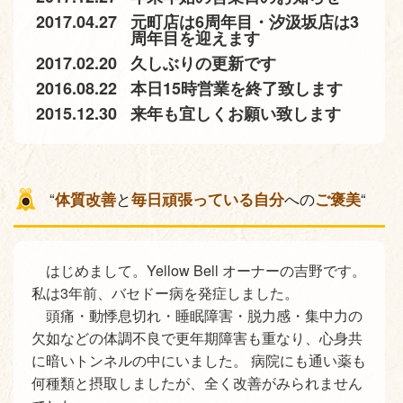
2017.04.27
元町店は6周年目・汐汲坂店は3
周年目を迎えます
2017.02.20
久しぶりの更新です
2016.08.22
本日15時営業を終了致します
2015.12.30
来年も宜しくお願い致します
“
体質改善
と
毎日頑張っている自分
への
ご褒美
“
はじめまして。Yellow Bell オーナーの吉野です。
私は3年前、バセドー病を発症しました。
頭痛・動悸息切れ・睡眠障害・脱力感・集中力の
欠如などの体調不良で更年期障害も重なり、心身共
に暗いトンネルの中にいました。 病院にも通い薬も
何種類と摂取しましたが、全く改善がみられません